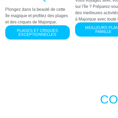
Vous voyagez avec vos
sur l'île ? Préparez-vou
Plongez dans la beauté de cette
des meilleures activités
île magique et profitez des plages
à Majorque avec toute l
et des criques de Majorque.
MEILLEURS PLA
PLAGES ET CRIQUES
FAMILLE
EXCEPTIONNELLES
CO