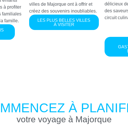
 enfants
délicieux 
villes de Majorque ont à offrir et
s à profiter
des saveurs
créez des souvenirs inoubliables.
 familiales
circuit culin
LES PLUS BELLES VILLES
a famille.
À VISITER
NS
GAS
MMENCEZ À PLANIF
votre voyage à Majorque