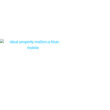
Nous nous soucions de vo
Nous utilisons des cookies stricte
et à la personnalisation de votre e
vos centres d'intérêt. Vous pouvez 
contraire, les configurer selon vos
consulter notre
Politique de Cooki
Configurer
Refuser
Tout