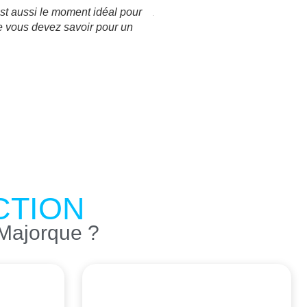
'est aussi le moment idéal pour
À la fin de l'hiver, le climat d
ue vous devez savoir pour un
commencent à augmenter tandis qu
DÉCOUVRIR PLUS
CTION
 Majorque ?