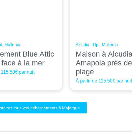
pt. Mallorca
Alcudia - Dpt. Mallorca
ement Blue Attic
Maison à Alcudi
face à la mer
Amapola près de
plage
e
115.50€
par nuit
À partir de
115.50€
par nui
ouvrez tous vos hébergements à Majorque