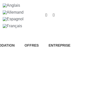
s cookies relatifs à l'amélioration
proposer des publicités basées sur
accepter" ou "Refuser" ou, au
'informations, vous pouvez
DATION
OFFRES
ENTREPRISE