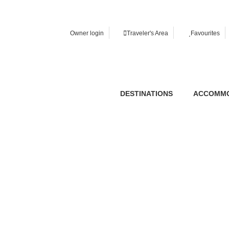
tre vie privée
Owner login
Traveler's Area
Favourites
ment nécessaires au bon fonctionnement du site web, ainsi que de
xpérience, à des fins d'analyse statistique ainsi que pour vous 
accepter ou refuser les cookies en cliquant sur le bouton "Tout 
 préférences en cliquant sur le bouton "Configurer". Pour plus d
es.
DESTINATIONS
ACCOMMO
 accepter