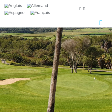
Nous nous soucions de votre vie privée
Nous utilisons des cookies strictement nécessaires au
bon fonctionnement du site web, ainsi que des cookies
relatifs à l'amélioration et à la personnalisation de
votre expérience, à des fins d'analyse statistique ainsi
que pour vous proposer des publicités basées sur vos
centres d'intérêt. Vous pouvez accepter ou refuser les
cookies en cliquant sur le bouton "Tout accepter" ou
"Refuser" ou, au contraire, les configurer selon vos
préférences en cliquant sur le bouton "Configurer".
Pour plus d'informations, vous pouvez consulter notre
Politique de Cookies.
Configurer
Refuser
Tout accepter