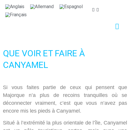
Nous nous soucions de votre vie privée
Nous utilisons des cookies strictement nécessaires au
bon fonctionnement du site web, ainsi que des cookies
relatifs à l'amélioration et à la personnalisation de
votre expérience, à des fins d'analyse statistique ainsi
QUE VOIR ET FAIRE À
que pour vous proposer des publicités basées sur vos
centres d'intérêt. Vous pouvez accepter ou refuser les
CANYAMEL
cookies en cliquant sur le bouton "Tout accepter" ou
"Refuser" ou, au contraire, les configurer selon vos
préférences en cliquant sur le bouton "Configurer".
Si vous faites partie de ceux qui pensent que
Pour plus d'informations, vous pouvez consulter notre
Politique de Cookies.
Majorque n’a plus de recoins tranquilles où se
déconnecter vraiment, c’est que vous n’avez pas
encore mis les pieds à Canyamel.
Configurer
Refuser
Tout accepter
Situé à l’extrémité la plus orientale de l’île, Canyamel