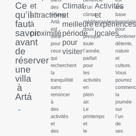
Ce
et
Climat
Activités
des
d’un
une
qu’il
attractions
et
et
villas
climat
base
faut
Artá
méditerranéen
formidabl
à
meilleure
expérience
est
doux
pour
savoir
proximité
période
locales
idéal
presque
combiner
avant
pour
pour
toute
détente,
de
visiter
ceux
l’année,
nature
réserver
qui
parfait
et
recherchent
pour
culture.
une
la
les
Vous
villa
tranquillité
activités
pourrez
à
sans
en
commenc
Artá
renoncer
plein
la
à
air.
journée
des
Le
sur
activités
printemps
l’un
et
et
de
des
le
ses