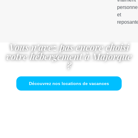
personne
et
reposant
Vous n'avez pas encore choisi
votre hébergement à Majorque
?
Découvrez nos locations de vacances