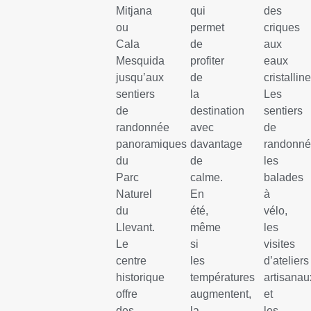
Mitjana
qui
des
ou
permet
criques
Cala
de
aux
Mesquida
profiter
eaux
jusqu’aux
de
cristalline
sentiers
la
Les
de
destination
sentiers
randonnée
avec
de
panoramiques
davantage
randonné
du
de
les
Parc
calme.
balades
Naturel
En
à
du
été,
vélo,
Llevant.
même
les
Le
si
visites
centre
les
d’ateliers
historique
températures
artisanau
offre
augmentent,
et
des
la
les