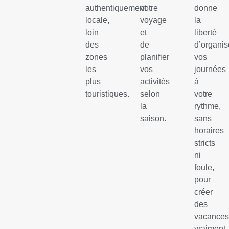
authentiquement
votre
donne
locale,
voyage
la
loin
et
liberté
des
de
d’organis
zones
planifier
vos
les
vos
journées
plus
activités
à
touristiques.
selon
votre
la
rythme,
saison.
sans
horaires
stricts
ni
foule,
pour
créer
des
vacance
vraiment