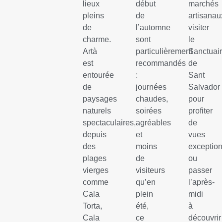
lieux
début
marchés
pleins
de
artisanau
de
l’automne
visiter
charme.
sont
le
Artà
particulièrement
Sanctuai
est
recommandés
de
entourée
:
Sant
de
journées
Salvador
paysages
chaudes,
pour
naturels
soirées
profiter
spectaculaires,
agréables
de
depuis
et
vues
des
moins
exception
plages
de
ou
vierges
visiteurs
passer
comme
qu’en
l’après-
Cala
plein
midi
Torta,
été,
à
Cala
ce
découvrir