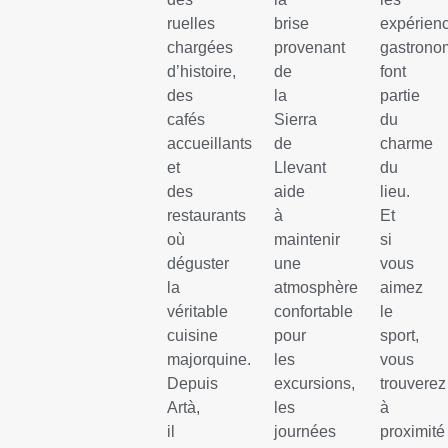
ruelles
brise
expérien
chargées
provenant
gastrono
d’histoire,
de
font
des
la
partie
cafés
Sierra
du
accueillants
de
charme
et
Llevant
du
des
aide
lieu.
restaurants
à
Et
où
maintenir
si
déguster
une
vous
la
atmosphère
aimez
véritable
confortable
le
cuisine
pour
sport,
majorquine.
les
vous
Depuis
excursions,
trouverez
Artà,
les
à
il
journées
proximité