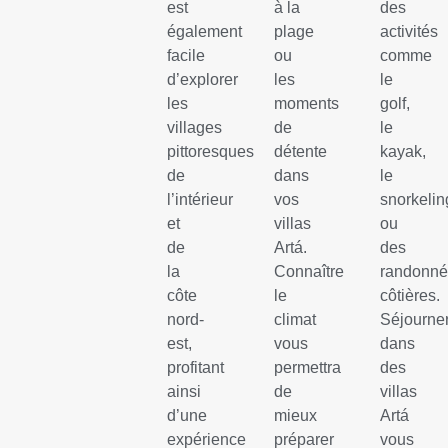
est
à la
des
également
plage
activités
facile
ou
comme
d’explorer
les
le
les
moments
golf,
villages
de
le
pittoresques
détente
kayak,
de
dans
le
l’intérieur
vos
snorkelin
et
villas
ou
de
Artá.
des
la
Connaître
randonn
côte
le
côtières.
nord-
climat
Séjourne
est,
vous
dans
profitant
permettra
des
ainsi
de
villas
d’une
mieux
Artá
expérience
préparer
vous