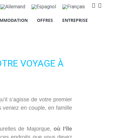
MMODATION
OFFRES
ENTREPRISE
s cookies relatifs à l'amélioration
roposer des publicités basées sur
 accepter" ou "Refuser" ou, au
informations, vous pouvez consulter
OTRE VOYAGE À
u’il s’agisse de votre premier
 veniez en couple, en famille
turelles de Majorque,
où l’île
e ces endroits que vous devez