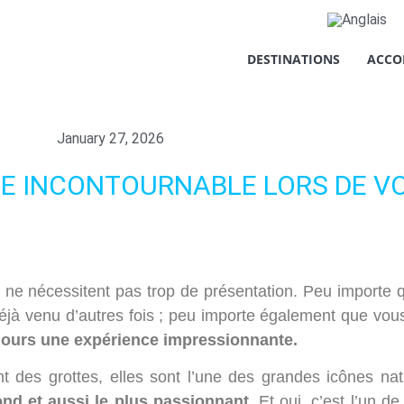
re vie privée
DESTINATIONS
ACCO
ment nécessaires au bon fonctionnement du site web, ainsi que de
xpérience, à des fins d'analyse statistique ainsi que pour vous p
 accepter ou refuser les cookies en cliquant sur le bouton "Tout
January 27, 2026
 préférences en cliquant sur le bouton "Configurer". Pour plus d'
ITE INCONTOURNABLE LORS DE V
 accepter
i ne nécessitent pas trop de présentation. Peu importe q
jà venu d’autres fois ; peu importe également que vous
jours une expérience impressionnante.
 des grottes, elles sont l’une des grandes icônes na
ond et aussi le plus passionnant.
Et oui, c’est l’un d