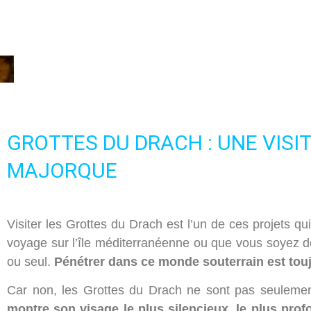
Nous nous soucions de vot
Nous utilisons des cookies stricte
et à la personnalisation de votre e
vos centres d'intérêt. Vous pouvez
contraire, les configurer selon vos
notre
Politique de Cookies.
GROTTES DU DRACH : UNE VIS
MAJORQUE
Configurer
Refuser
Tout
Visiter les Grottes du Drach est l’un de ces projets qu
voyage sur l’île méditerranéenne ou que vous soyez dé
ou seul.
Pénétrer dans ce monde souterrain est tou
Car non, les Grottes du Drach ne sont pas seulement
montre son visage le plus silencieux, le plus prof