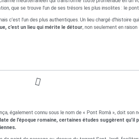
e charme méditerranéen qui transforme toute promenade en un vo
tion, que se trouve l’un de ses trésors les plus insolites : le pon
s c’est l’un des plus authentiques. Un lieu chargé d’histoire qui 
, c’est un lieu qui mérite le détour
, non seulement en raison
llença, également connu sous le nom de « Pont Romà », doit son 
il date de l’époque romaine, certaines études suggèrent qu’il
iennes.