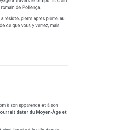
yage à travers le temps. Et c’est
t romain de Pollença.
a résisté, pierre après pierre, au
 de ce que vous y verrez, mais
nom à son apparence et à son
 pourrait dater du Moyen-Âge et