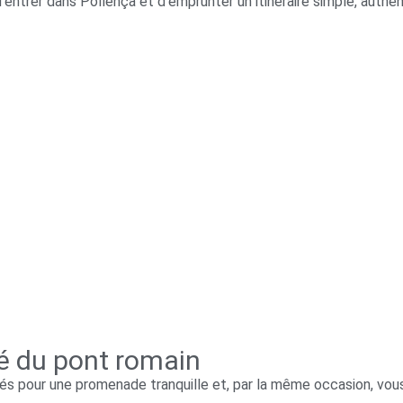
ntrer dans Pollença et d’emprunter un itinéraire simple, authent
té du pont romain
giés pour une promenade tranquille et, par la même occasion, v