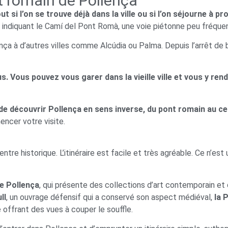
 romain de Pollença
ut si l’on se trouve déjà dans la ville ou si l’on séjourne à pr
eaux indiquant le Camí del Pont Romà, une voie piétonne peu fréq
ença à d’autres villes comme Alcúdia ou Palma. Depuis l’arrêt de bu
us.
Vous pouvez vous garer dans la vieille ville et vous y rend
de découvrir Pollença en sens inverse, du pont romain au cen
encer votre visite.
entre historique. L’itinéraire est facile et très agréable. Ce n’e
e Pollença
, qui présente des collections d’art contemporain e
ll
, un ouvrage défensif qui a conservé son aspect médiéval,
la 
offrant des vues à couper le souffle.