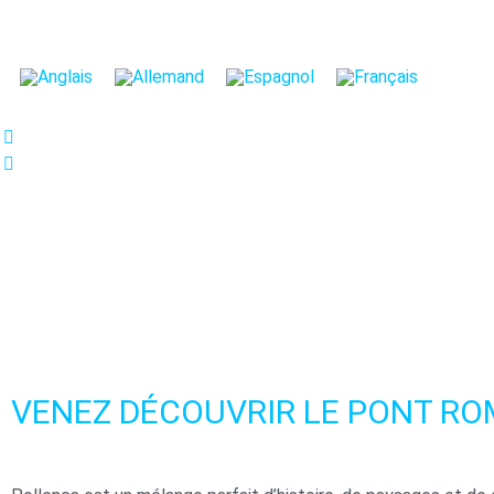
Nous nous soucions de vot
Nous utilisons des cookies stricte
et à la personnalisation de votre e
vos centres d'intérêt. Vous pouvez
contraire, les configurer selon vos
notre
Politique de Cookies.
Configurer
Refuser
Tout
VENEZ DÉCOUVRIR LE PONT RO