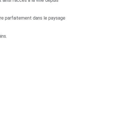
insi l’accès à la ville depuis
ègre parfaitement dans le paysage
ins.