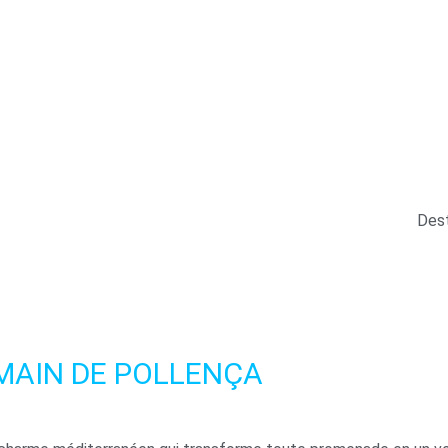
re vie privée
ment nécessaires au bon fonctionnement du site web, ainsi que de
xpérience, à des fins d'analyse statistique ainsi que pour vous p
 accepter ou refuser les cookies en cliquant sur le bouton "Tout
 préférences en cliquant sur le bouton "Configurer". Pour plus d'
Dest
 accepter
MAIN DE POLLENÇA