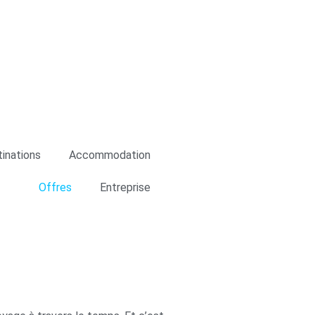
s cookies relatifs à l'amélioration
roposer des publicités basées sur
 accepter" ou "Refuser" ou, au
informations, vous pouvez consulter
inations
Accommodation
Offres
Entreprise