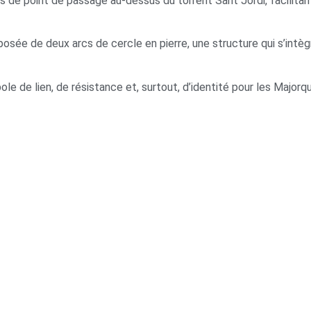
 de point de passage au-dessus du torrent Sant Jordi, facilitant a
mposée de deux arcs de cercle en pierre, une structure qui s’int
mbole de lien, de résistance et, surtout, d’identité pour les Majorqu