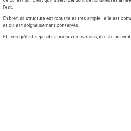
Ce qui est sûr, c’est qu’il a servi pendant de nombreuses années
l’est.
En bref, sa structure est robuste et très simple : elle est co
et qui est soigneusement conservés.
Et, bien qu’il ait déjà subi plusieurs rénovations, il reste un sy