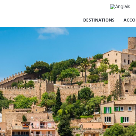
re vie privée
DESTINATIONS
ACCO
ment nécessaires au bon fonctionnement du site web, ainsi que de
xpérience, à des fins d'analyse statistique ainsi que pour vous p
 accepter ou refuser les cookies en cliquant sur le bouton "Tout
 préférences en cliquant sur le bouton "Configurer". Pour plus d'
 accepter