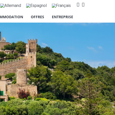
MMODATION
OFFRES
ENTREPRISE
s cookies relatifs à l'amélioration
roposer des publicités basées sur
 accepter" ou "Refuser" ou, au
informations, vous pouvez consulter