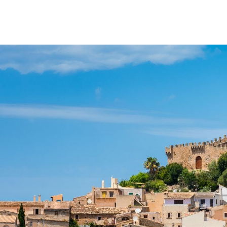
Nous nous soucions de vot
Nous utilisons des cookies stricte
et à la personnalisation de votre e
vos centres d'intérêt. Vous pouvez
contraire, les configurer selon vos
notre
Politique de Cookies.
Configurer
Refuser
Tout