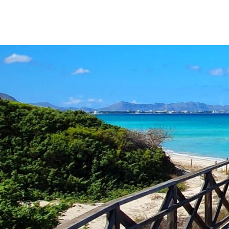
Nous nous soucions de vo
Nous utilisons des cookies stricte
et à la personnalisation de votre e
vos centres d'intérêt. Vous pouvez 
contraire, les configurer selon vos
consulter notre
Politique de Cooki
Configurer
Refuser
Tout