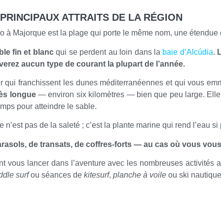
 PRINCIPAUX ATTRAITS DE LA RÉGION
uro à Majorque est la plage qui porte le même nom, une étendue
ble fin et blanc
qui se perdent au loin dans la
baie d’Alcúdia
.
verez aucun type de courant la plupart de l’année.
ver qui franchissent les dunes méditerranéennes et qui vous 
rès longue
— environ six kilomètres — bien que peu large. Elle
mps pour atteindre le sable.
 n’est pas de la saleté ; c’est la plante marine qui rend l’eau si 
e parasols, de transats, de coffres-forts — au cas où vous vo
t vous lancer dans l’aventure avec les nombreuses activités
ddle surf
ou séances de
kitesurf
,
planche à voile
ou ski nautique