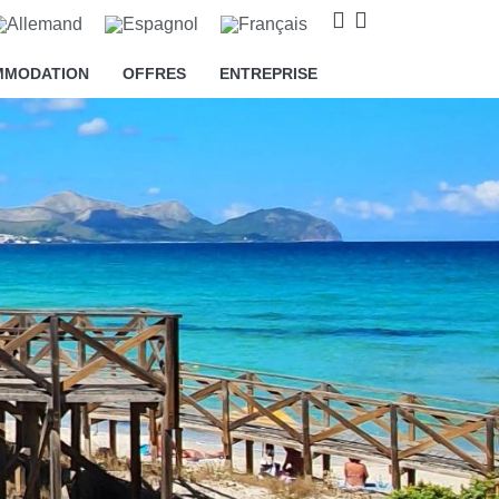
MMODATION
OFFRES
ENTREPRISE
s cookies relatifs à l'amélioration
proposer des publicités basées sur
accepter" ou "Refuser" ou, au
'informations, vous pouvez