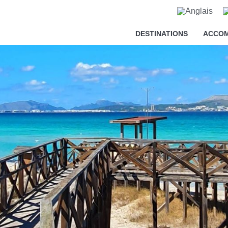
tre vie privée
DESTINATIONS
ACCO
ment nécessaires au bon fonctionnement du site web, ainsi que de
xpérience, à des fins d'analyse statistique ainsi que pour vous 
accepter ou refuser les cookies en cliquant sur le bouton "Tout 
 préférences en cliquant sur le bouton "Configurer". Pour plus d
es.
 accepter