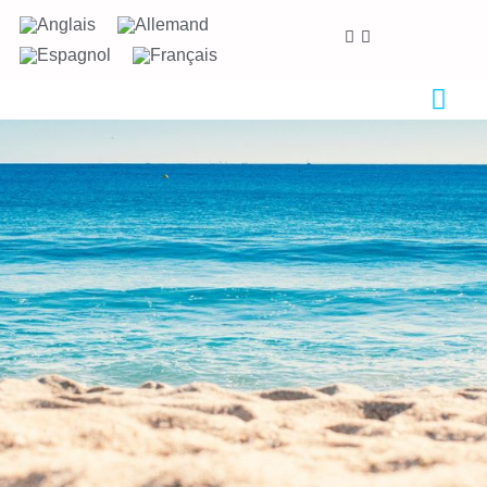
Nous nous soucions de votre vie privée
Nous utilisons des cookies strictement nécessaires au
bon fonctionnement du site web, ainsi que des cookies
relatifs à l'amélioration et à la personnalisation de
votre expérience, à des fins d'analyse statistique ainsi
que pour vous proposer des publicités basées sur vos
centres d'intérêt. Vous pouvez accepter ou refuser les
cookies en cliquant sur le bouton "Tout accepter" ou
"Refuser" ou, au contraire, les configurer selon vos
préférences en cliquant sur le bouton "Configurer".
Pour plus d'informations, vous pouvez consulter notre
Politique de Cookies.
Configurer
Refuser
Tout accepter