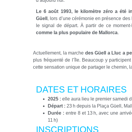
d’aujourd’hui.
Le 6 août 1993, le kilomètre zéro a été i
Güell
, lors d’une cérémonie en présence des
le signal de départ. À partir de ce moment-
comme la plus populaire de Mallorca
.
Actuellement, la marche
des Güell a Lluc a p
plus fréquenté de l’île. Beaucoup y participent
cette sensation unique de partager le chemin, la n
DATES ET HORAIRES
2025 :
elle aura lieu le premier samedi d
Départ :
23 h depuis la Plaça Güell, Mal
Durée :
entre 8 et 13 h, avec une arrivée
11 h)
INSCRIPTIONS