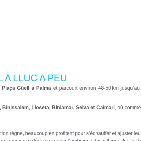
 A LLUC A PEU
a Plaça Güell à Palma
et parcourt environ 48-50 km jusqu’au 
, Binissalem, Lloseta, Biniamar, Selva et Caimari
, où commen
tion règne, beaucoup en profitent pour s’échauffer et ajuster leu
on commence déjà à ressentir l’ambiance des villages. Ici, les 