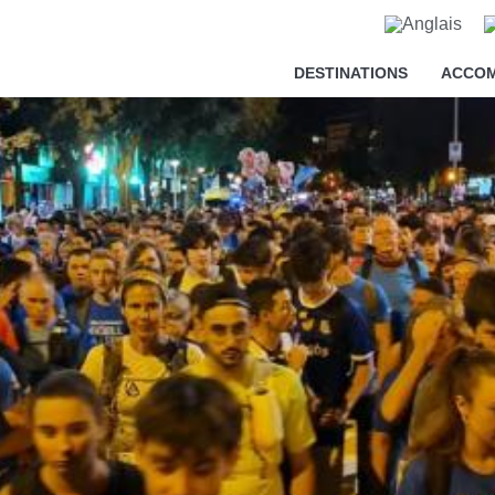
tre vie privée
DESTINATIONS
ACCO
tement nécessaires au bon fonctionnement du site web, ains
sation de votre expérience, à des fins d'analyse statistique
s d'intérêt. Vous pouvez accepter ou refuser les cookies en
ntraire, les configurer selon vos préférences en cliquant s
z consulter notre
Politique de Cookies.
 accepter