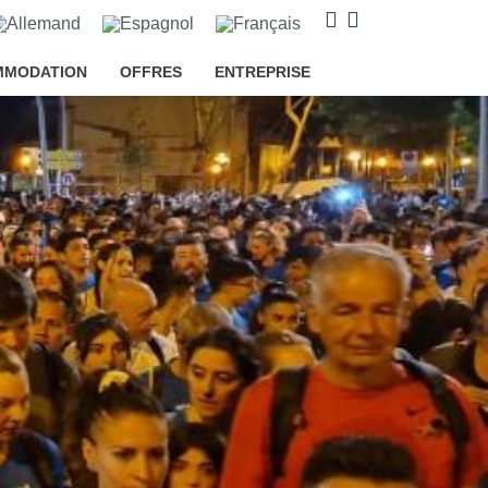
MMODATION
OFFRES
ENTREPRISE
i que des cookies relatifs à
 ainsi que pour vous proposer des
 cliquant sur le bouton "Tout
ur le bouton "Configurer". Pour