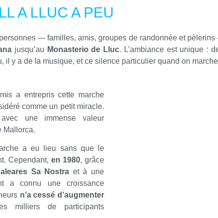
L A LLUC A PEU
 personnes — familles, amis, groupes de randonnée et pèlerins
ana
jusqu’au
Monasterio de Lluc
. L’ambiance est unique : de
eau, il y a de la musique, et ce silence particulier quand on march
amis a entrepris cette marche
idéré comme un petit miracle.
n avec une immense valeur
e Mallorca.
arche a eu lieu sans que le
nt. Cependant,
en 1980
, grâce
aleares Sa Nostra
et à une
nt a connu une croissance
cheurs
n’a cessé d’augmenter
s milliers de participants