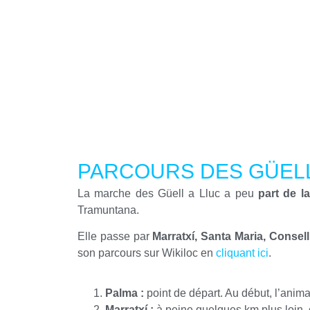
PARCOURS DES GÜELL
La marche des Güell a Lluc a peu
part de l
Tramuntana.
Elle passe par
Marratxí, Santa Maria, Consell
son parcours sur Wikiloc en
cliquant ici
.
Palma :
point de départ. Au début, l’anima
Marratxí :
à peine quelques km plus loin, 