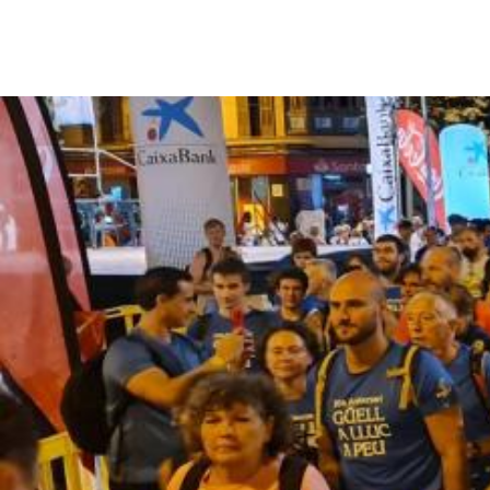
Nous nous soucions de vo
Nous utilisons des cookies stric
l'amélioration et à la personnali
publicités basées sur vos centre
accepter" ou "Refuser" ou, au co
plus d'informations, vous pouve
Configurer
Refuser
Tout