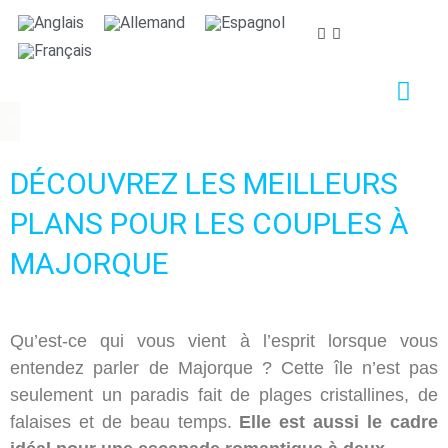
Nous nous soucions de votre vie privée
Nous utilisons des cookies strictement nécessaires au
bon fonctionnement du site web, ainsi que des cookies
relatifs à l'amélioration et à la personnalisation de
votre expérience, à des fins d'analyse statistique ainsi
DÉCOUVREZ LES MEILLEURS
que pour vous proposer des publicités basées sur vos
centres d'intérêt. Vous pouvez accepter ou refuser les
PLANS POUR LES COUPLES À
cookies en cliquant sur le bouton "Tout accepter" ou
"Refuser" ou, au contraire, les configurer selon vos
MAJORQUE
préférences en cliquant sur le bouton "Configurer".
Pour plus d'informations, vous pouvez consulter notre
Politique de Cookies.
Qu’est-ce qui vous vient à l’esprit lorsque vous
entendez parler de Majorque ? Cette île n’est pas
Configurer
Refuser
Tout accepter
seulement un paradis fait de plages cristallines, de
falaises et de beau temps.
Elle est aussi le cadre