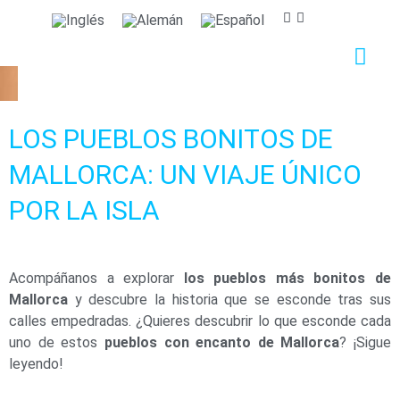
Nos importa tu privacidad
Utilizamos cookies estrictamente necesarias para
proveer el debido funcionamiento del sitio web, así
como cookies relativas al mejoramiento y
LOS PUEBLOS BONITOS DE
personalización de tu experiencia en el sitio web, para
la realización de análisis estadísticos así como para
MALLORCA: UN VIAJE ÚNICO
proporcionarte anuncios en base a tus intereses.
POR LA ISLA
Puede aceptar o rechazar las cookies haciendo clic en
el botón "Aceptar todas" o "Rechazar"
respectivamente o, por el contrario, configurarlas
según tus preferencias haciendo clic en el botón
Acompáñanos a explorar
los pueblos más bonitos de
"Configurar". Para obtener más información, puedes
Mallorca
y descubre la historia que se esconde tras sus
visitar nuestra
Política de Cookies.
calles empedradas. ¿Quieres descubrir lo que esconde cada
uno de estos
pueblos con encanto de Mallorca
? ¡Sigue
leyendo!
Configurar
Rechazar
Aceptar todas