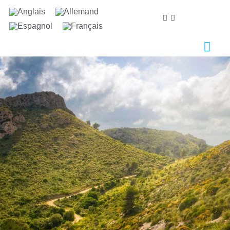
Nous nous soucions de votre vie privée
Nous utilisons des cookies strictement nécessaires au
bon fonctionnement du site web, ainsi que des cookies
relatifs à l'amélioration et à la personnalisation de
votre expérience, à des fins d'analyse statistique ainsi
que pour vous proposer des publicités basées sur vos
centres d'intérêt. Vous pouvez accepter ou refuser les
cookies en cliquant sur le bouton "Tout accepter" ou
"Refuser" ou, au contraire, les configurer selon vos
préférences en cliquant sur le bouton "Configurer".
Pour plus d'informations, vous pouvez consulter notre
Politique de Cookies.
Configurer
Refuser
Tout accepter