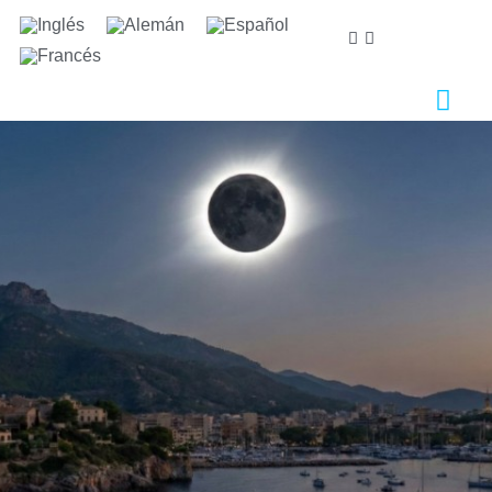
Nos importa tu privacidad
Utilizamos cookies estrictamente necesarias para
proveer el debido funcionamiento del sitio web, así
como cookies relativas al mejoramiento y
personalización de tu experiencia en el sitio web, para
la realización de análisis estadísticos así como para
proporcionarte anuncios en base a tus intereses.
Puede aceptar o rechazar las cookies haciendo clic en
el botón "Aceptar todas" o "Rechazar"
respectivamente o, por el contrario, configurarlas
según tus preferencias haciendo clic en el botón
"Configurar". Para obtener más información, puedes
visitar nuestra
Política de Cookies.
Configurar
Rechazar
Aceptar todas