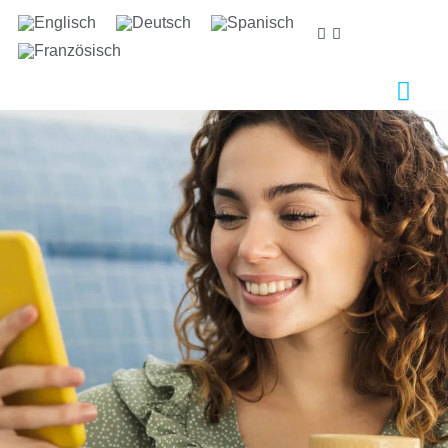
Wir sorgen uns um ihre privatsphäre
Wir verwenden Cookies, die für das ordnungsgemäße
Funktionieren dieser Website unbedingt erforderlich
sind, sowie Cookies, die der Verbesserung und
individuellen Gestaltung dieser Website dienen, um
statistische Analysen durchzuführen und Ihnen auf Ihre
Interessen abgestimmte Werbung zukommen zu
lassen. Sie können alle nicht notwendigen Cookies
akzeptieren oder ablehnen, indem Sie auf die
entsprechende Schaltfläche "Alle akzeptieren" oder
"Ablehnen" klicken, oder sie nach Ihren Wünschen
konfigurieren, indem Sie auf die Schaltfläche
"Einstellen" klicken. Für weitere Informationen
besuchen Sie bitte unsere
Cookie-Richtlinie.
Einstellen
Ablehnen
Alle akzeptieren