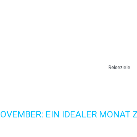
ivatsphäre
 ordnungsgemäße Funktionieren dieser Website unbedingt erforde
taltung dieser Website dienen, um statistische Analysen durchz
ukommen zu lassen. Sie können alle nicht notwendigen Cookies
äche "Alle akzeptieren" oder "Ablehnen" klicken, oder sie nach I
n" klicken. Für weitere Informationen besuchen Sie bitte unsere
C
Reiseziele
 akzeptieren
OVEMBER: EIN IDEALER MONAT Z