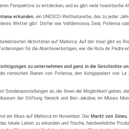
eren Perspektive zu entdecken, und es gibt viele touristische A
untana erkunden
, ein UNESCO-Weltnaturerbe, das zu jeder Jahr
leres Wetter gibt. Dörfer wie Valldemossa, Deià, Pollensa ode
liebtesten Aktivitäten auf Mallorca. Auf der Insel gibt es Rou
forderungen für die Abenteuerlustigen, wie die Ruta de Pedra e
esichtigungen zu unternehmen und ganz in die Geschichte un
 die römischen Ruinen von Pollensa, den Königspalast von La
it Sonderausstellungen an, die Ihnen die Möglichkeit geben, di
 Museum der Stiftung Yannick und Ben Jakober, im Museo Monog
 sind ein Muss auf Mallorca im November. Der
Markt von Sineu
,
das lokale Leben zu erkunden und frische, handwerkliche Produ