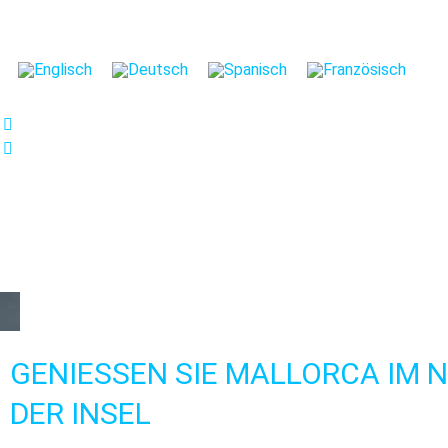
Wir sorgen uns um ihre pr
Wir verwenden Cookies, die für das
Verbesserung und individuellen Ges
Interessen abgestimmte Werbung z
Sie auf die entsprechende Schaltfl
Sie auf die Schaltfläche "Einstelle
Einstellen
Ablehnen
Alle
GENIESSEN SIE MALLORCA IM N
ER INSEL