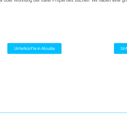
la oder Wohnung bei Ideal Properties buchen. Wir haben eine g
Unterkünfte in Alcudia
Unt