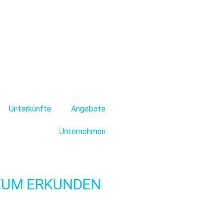
rlich sind, sowie Cookies, die der
uführen und Ihnen auf Ihre
 akzeptieren oder ablehnen, indem
hren Wünschen konfigurieren, indem
ookie-Richtlinie.
Unterkünfte
Angebote
Unternehmen
UM ERKUNDEN D