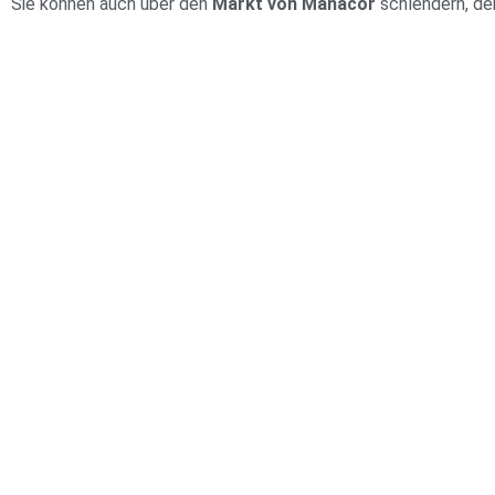
Sie können auch über den
Markt von Manacor
schlendern, der