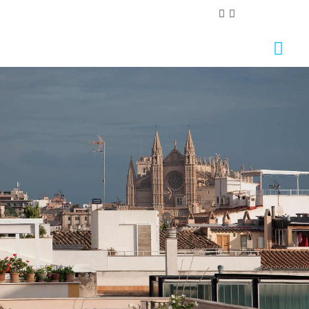
Nos importa tu privacidad
Utilizamos cookies estrictamente necesarias para
proveer el debido funcionamiento del sitio web, así
como cookies relativas al mejoramiento y
personalización de tu experiencia en el sitio web, para
la realización de análisis estadísticos así como para
proporcionarte anuncios en base a tus intereses.
Puede aceptar o rechazar las cookies haciendo clic en
el botón "Aceptar todas" o "Rechazar"
respectivamente o, por el contrario, configurarlas
según tus preferencias haciendo clic en el botón
"Configurar". Para obtener más información, puedes
visitar nuestra
Política de Cookies.
Configurar
Rechazar
Aceptar todas