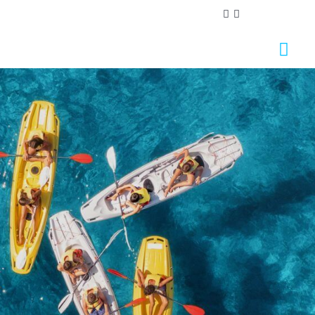
Wir sorgen uns um ihre privatsphäre
Wir verwenden Cookies, die für das ordnungsgemäße
Funktionieren dieser Website unbedingt erforderlich
sind, sowie Cookies, die der Verbesserung und
individuellen Gestaltung dieser Website dienen, um
statistische Analysen durchzuführen und Ihnen auf Ihre
Interessen abgestimmte Werbung zukommen zu
lassen. Sie können alle nicht notwendigen Cookies
akzeptieren oder ablehnen, indem Sie auf die
entsprechende Schaltfläche "Alle akzeptieren" oder
"Ablehnen" klicken, oder sie nach Ihren Wünschen
konfigurieren, indem Sie auf die Schaltfläche
"Einstellen" klicken. Für weitere Informationen
besuchen Sie bitte unsere
Cookie-Richtlinie.
Einstellen
Ablehnen
Alle akzeptieren