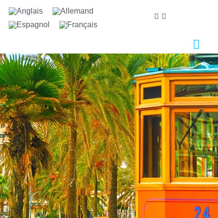
Nous nous soucions de votre vie privée
Nous utilisons des cookies strictement nécessaires au
bon fonctionnement du site web, ainsi que des cookies
relatifs à l'amélioration et à la personnalisation de
votre expérience, à des fins d'analyse statistique ainsi
que pour vous proposer des publicités basées sur vos
centres d'intérêt. Vous pouvez accepter ou refuser les
cookies en cliquant sur le bouton "Tout accepter" ou
"Refuser" ou, au contraire, les configurer selon vos
préférences en cliquant sur le bouton "Configurer".
Pour plus d'informations, vous pouvez consulter notre
Politique de Cookies.
Configurer
Refuser
Tout accepter