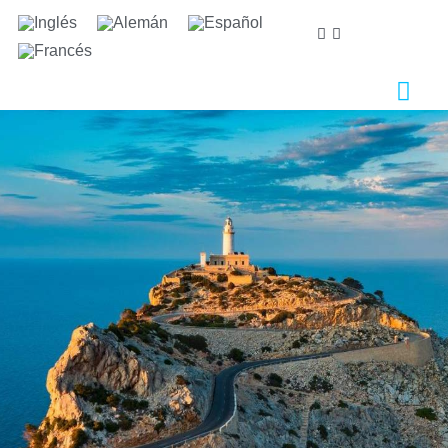
Nos importa tu privacidad
Utilizamos cookies estrictamente necesarias para
proveer el debido funcionamiento del sitio web, así
como cookies relativas al mejoramiento y
personalización de tu experiencia en el sitio web, para
la realización de análisis estadísticos así como para
proporcionarte anuncios en base a tus intereses.
Puede aceptar o rechazar las cookies haciendo clic en
el botón "Aceptar todas" o "Rechazar"
respectivamente o, por el contrario, configurarlas
según tus preferencias haciendo clic en el botón
"Configurar". Para obtener más información, puedes
visitar nuestra
Política de Cookies.
Configurar
Rechazar
Aceptar todas