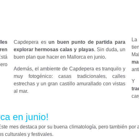
La 
les
Capdepera es
un buen punto de partida para
tie
ren
explorar hermosas calas y playas
. Sin duda, un
M
stá
buen plan que hacer en Mallorca en junio.
ma
ero
Además, el ambiente de Capdepera es tranquilo y
ant
muy fotogénico: casas tradicionales, calles
estrechas y un gran castillo amurallado con vistas
tra
al mar.
car
rca en junio!
. Este mes destaca por su buena climatología, pero también po
 culturales y festivales.