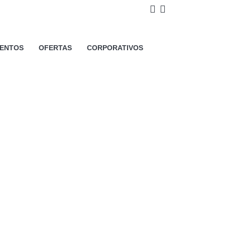
así como cookies relativas al
IENTOS
OFERTAS
CORPORATIVOS
estadísticos así como para
lic en el botón "Aceptar todas" o
 en el botón "Configurar". Para