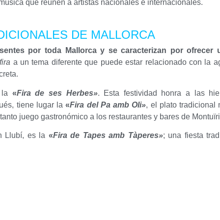
música que reúnen a artistas nacionales e internacionales.
DICIONALES DE MALLORCA
sentes por toda Mallorca y se caracterizan por ofrecer
fira
a un tema diferente que puede estar relacionado con la agr
creta.
a la
«
Fira de ses Herbes»
. Esta festividad honra a las hi
és, tiene lugar la
«
Fira del Pa amb Oli»
, el plato tradiciona
tanto juego gastronómico a los restaurantes y bares de Montuïri
 Llubí, es la
«
Fira
de
Tapes amb Tàperes»
; una fiesta tr