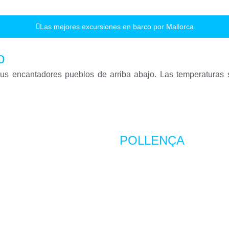
Las mejores excursiones en barco por Mallorca
o
r sus encantadores pueblos de arriba abajo. Las temperaturas
POLLENÇA