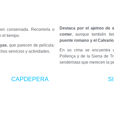
Destaca por el ajetreo de s
ien conservada. Recorrerla o
comer
, aunque también tie
n el tiempo.
puente romano y
el Calvari
ayas
, que parecen de película:
En su cima se encuentra u
chos servicios y actividades.
Pollença y de la Sierra de T
senderistas que merecen la p
CAPDEPERA
S