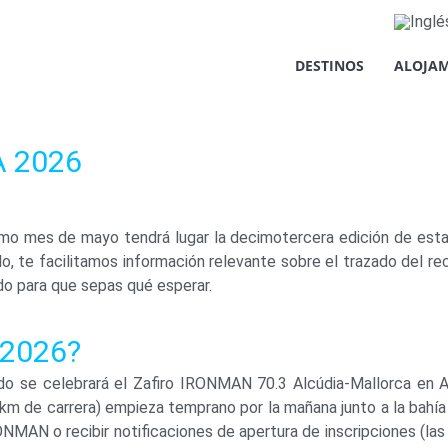
DESTINOS
ALOJAM
ecesarias para proveer el debido funcionamiento del sitio web, 
u experiencia en el sitio web, para la realización de análisis es
tus intereses. Puede aceptar o rechazar las cookies haciendo cl
A 2026
l contrario, configurarlas según tus preferencias haciendo clic e
isitar nuestra
Política de Cookies.
óximo mes de mayo tendrá lugar la decimotercera edición de es
ptar todas
 te facilitamos información relevante sobre el trazado del reco
o para que sepas qué esperar.
 2026?
 se celebrará el Zafiro IRONMAN 70.3 Alcúdia‑Mallorca en Alc
 km de carrera) empieza temprano por la mañana junto a la bahía
IRONMAN o recibir notificaciones de apertura de inscripciones (l