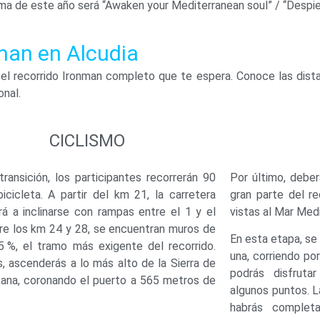
lema de este año será “Awaken your Mediterranean soul” / “Despie
nman en Alcudia
 recorrido Ironman completo que te espera. Conoce las distan
onal.
CICLISMO
transición, los participantes recorrerán 90
Por último, deber
icicleta. A partir del km 21, la carretera
gran parte del re
á a inclinarse con rampas entre el 1 y el
vistas al Mar Med
tre los km 24 y 28, se encuentran muros de
En esta etapa, se
5 %, el tramo más exigente del recorrido.
una, corriendo po
, ascenderás a lo más alto de la Sierra de
podrás disfruta
ana, coronando el puerto a 565 metros de
algunos puntos. L
habrás complet