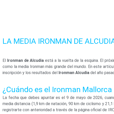
Nos importa tu privacidad
Utilizamos cookies estrictamente n
mejoramiento y personalización de t
proporcionarte anuncios en base a 
LA MEDIA IRONMAN DE ALCUDI
"Rechazar" respectivamente o, por e
obtener más información, puedes v
El
Ironman de Alcudia
está a la vuelta de la esquina. El pr
Configurar
Rechazar
Ace
como la media Ironman más grande del mundo. En este artículo,
inscripción y los resultados del
Ironman Alcudia
del año pasad
¿Cuándo es el Ironman Mallorca
La fecha que debes apuntar es el 9 de mayo de 2026, cuando
media distancia (1,9 km de natación, 90 km de ciclismo y 21,1
registrarte con anterioridad a través de la página oficial de 