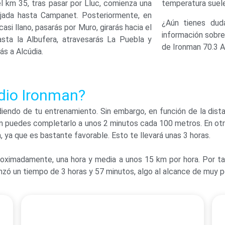
l km 35, tras pasar por Lluc, comienza una
temperatura suele
ajada hasta Campanet. Posteriormente, en
¿Aún tienes dud
casi llano, pasarás por Muro, girarás hacia el
información sobr
asta la Albufera, atravesarás La Puebla y
de Ironman 70.3 A
ás a Alcúdia.
edio Ironman?
endo de tu entrenamiento. Sin embargo, en función de la dist
ión puedes completarlo a unos 2 minutos cada 100 metros. En otr
 ya que es bastante favorable. Esto te llevará unas 3 horas.
roximadamente, una hora y media a unos 15 km por hora. Por tan
canzó un tiempo de 3 horas y 57 minutos, algo al alcance de muy 