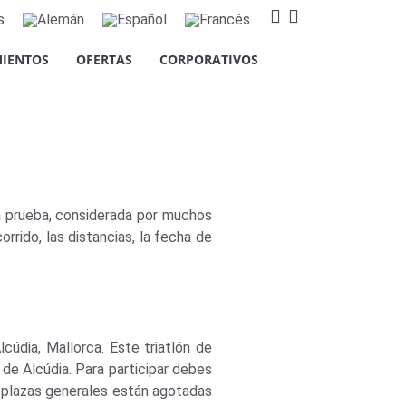
IENTOS
OFERTAS
CORPORATIVOS
así como cookies relativas al
tadísticos así como para
ic en el botón "Aceptar todas" o
n el botón "Configurar". Para
ta prueba, considerada por muchos
rrido, las distancias, la fecha de
údia, Mallorca. Este triatlón de
 de Alcúdia. Para participar debes
as plazas generales están agotadas