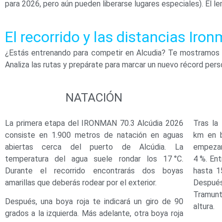
para 2026, pero aún pueden liberarse lugares especiales). El 
El recorrido y las distancias Iro
¿Estás entrenando para competir en Alcudia? Te mostramos el
Analiza las rutas y prepárate para marcar un nuevo récord pers
NATACIÓN
La primera etapa del IRONMAN 70.3 Alcúdia 2026
Tras la 
consiste en 1.900 metros de natación en aguas
km en b
abiertas cerca del puerto de Alcúdia. La
empezar
temperatura del agua suele rondar los 17 °C.
4 %. En
Durante el recorrido encontrarás dos boyas
hasta 1
amarillas que deberás rodear por el exterior.
Después
Tramunt
Después, una boya roja te indicará un giro de 90
altura.
grados a la izquierda. Más adelante, otra boya roja