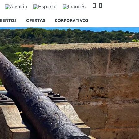
IENTOS
OFERTAS
CORPORATIVOS
así como cookies relativas al
estadísticos así como para
lic en el botón "Aceptar todas" o
 en el botón "Configurar". Para