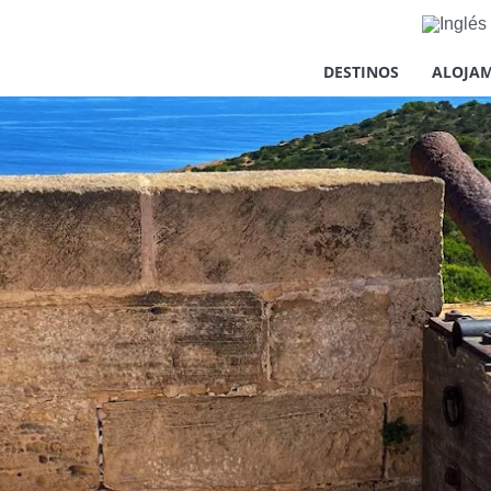
d
DESTINOS
ALOJAM
ecesarias para proveer el debido funcionamiento del sitio web, 
u experiencia en el sitio web, para la realización de análisis 
tus intereses. Puede aceptar o rechazar las cookies haciendo c
el contrario, configurarlas según tus preferencias haciendo clic
isitar nuestra
Política de Cookies.
eptar todas