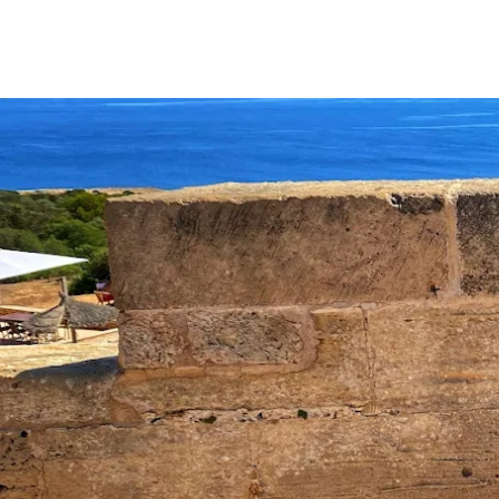
Nos importa tu privacida
Utilizamos cookies estrictamente n
mejoramiento y personalización de t
proporcionarte anuncios en base a 
"Rechazar" respectivamente o, por 
obtener más información, puedes v
Configurar
Rechazar
Ac