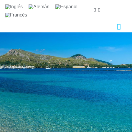
Nos importa tu privacidad
Utilizamos cookies estrictamente necesarias para
proveer el debido funcionamiento del sitio web, así
como cookies relativas al mejoramiento y
personalización de tu experiencia en el sitio web, para
la realización de análisis estadísticos así como para
proporcionarte anuncios en base a tus intereses.
Puede aceptar o rechazar las cookies haciendo clic en
el botón "Aceptar todas" o "Rechazar"
respectivamente o, por el contrario, configurarlas
según tus preferencias haciendo clic en el botón
"Configurar". Para obtener más información, puedes
visitar nuestra
Política de Cookies.
Configurar
Rechazar
Aceptar todas