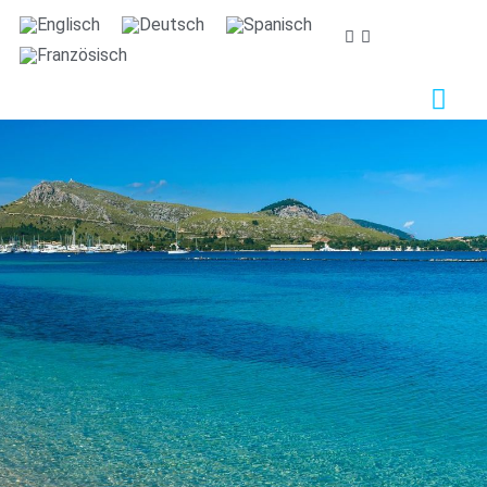
Wir sorgen uns um ihre privatsphäre
Wir verwenden Cookies, die für das ordnungsgemäße
Funktionieren dieser Website unbedingt erforderlich
sind, sowie Cookies, die der Verbesserung und
individuellen Gestaltung dieser Website dienen, um
statistische Analysen durchzuführen und Ihnen auf Ihre
Interessen abgestimmte Werbung zukommen zu
lassen. Sie können alle nicht notwendigen Cookies
akzeptieren oder ablehnen, indem Sie auf die
entsprechende Schaltfläche "Alle akzeptieren" oder
"Ablehnen" klicken, oder sie nach Ihren Wünschen
konfigurieren, indem Sie auf die Schaltfläche
"Einstellen" klicken. Für weitere Informationen
besuchen Sie bitte unsere
Cookie-Richtlinie.
Einstellen
Ablehnen
Alle akzeptieren