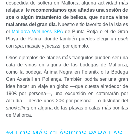
despedida de soltera en Mallorca alguna actividad más
relajada,
te recomendamos que añadas una sesión de
spa
o algún tratamiento de belleza, que nunca viene
mal antes del gran día.
Nuestro sitio favorito de la isla es
el
Mallorca Wellness SPA
de Punta Rotja o el de Gran
Playa de Palma, donde también puedes elegir un
pack
con
spa
, masaje y
jacuzzi
, por ejemplo.
Otros ejemplos de planes más tranquilos pueden ser una
cata de vinos en alguna de las bodegas de Mallorca,
como la bodega Ánima Negra en Felanitx o la Bodega
Can Axartell en Pollença. También podría ser una gran
idea hacer un viaje en globo —que cuesta alrededor de
190€ por persona—, una excursión en catamarán por
Alcudia —desde unos 30€ por persona— o disfrutar del
snorkelling
en alguna de las playas o calas más bonitas
de Mallorca.
#4 LOS MÁS CLÁSICOS PARA LAS