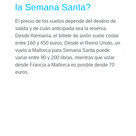
la Semana Santa?
El precio de los vuelos depende del destino de
E
salida y de cuán anticipada sea la reserva.
s
Desde Alemania, el billete de avión suele costar
S
entre 160 y 450 euros. Desde el Reino Unido, un
c
vuelo a Mallorca para Semana Santa puede
d
variar entre 90 y 200 libras, mientras que volar
c
desde Francia a Mallorca es posible desde 70
f
euros.
d
L
C
P