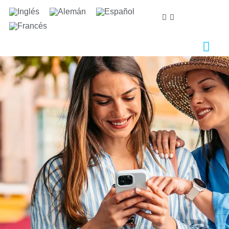
Nos importa tu privacidad
Utilizamos cookies estrictamente necesarias para
proveer el debido funcionamiento del sitio web, así
como cookies relativas al mejoramiento y
personalización de tu experiencia en el sitio web, para
la realización de análisis estadísticos así como para
proporcionarte anuncios en base a tus intereses.
Puede aceptar o rechazar las cookies haciendo clic en
el botón "Aceptar todas" o "Rechazar"
respectivamente o, por el contrario, configurarlas
según tus preferencias haciendo clic en el botón
"Configurar". Para obtener más información, puedes
visitar nuestra
Política de Cookies.
Configurar
Rechazar
Aceptar todas