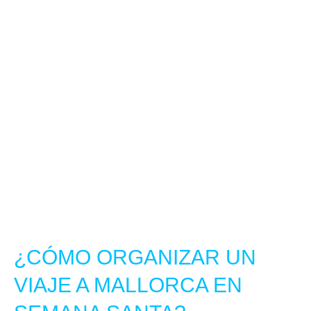
RESERVA LOS
MEJORES
ALQUILERES
VACACIONALES
Alquila un alojamiento totalmente equipado
para tu viaje a Mallorca en Semana Santa.
EXPLORA NUESTRAS PROPIEDADES
¿CÓMO ORGANIZAR UN
VIAJE A MALLORCA EN