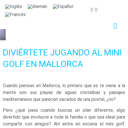
Nos importa tu privacidad
Utilizamos cookies estrictamente necesarias para
proveer el debido funcionamiento del sitio web, así
como cookies relativas al mejoramiento y
personalización de tu experiencia en el sitio web, para
DIVIÉRTETE JUGANDO AL MINI
la realización de análisis estadísticos así como para
proporcionarte anuncios en base a tus intereses.
GOLF EN MALLORCA
Puede aceptar o rechazar las cookies haciendo clic en
el botón "Aceptar todas" o "Rechazar"
respectivamente o, por el contrario, configurarlas
Cuando piensas en Mallorca, lo primero que se te viene a la
según tus preferencias haciendo clic en el botón
mente son sus playas de aguas cristalinas y paisajes
"Configurar". Para obtener más información, puedes
mediterráneos que parecen sacados de una postal, ¿no?
visitar nuestra
Política de Cookies.
Pero ¿qué pasa cuando buscas un plan diferente, algo
divertido que involucre a toda la familia o que sea ideal para
Configurar
Rechazar
Aceptar todas
compartir con amigos? Ahí entra en escena el mini golf.