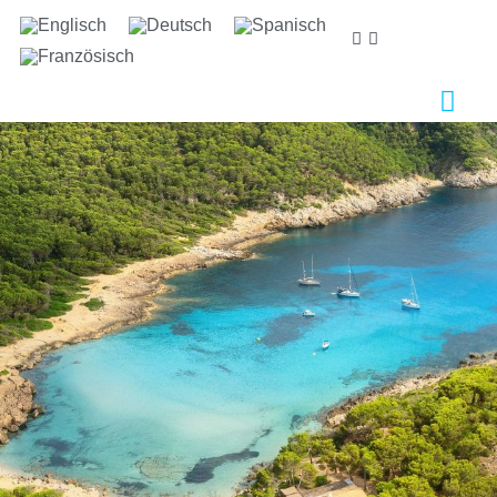
Wir sorgen uns um ihre privatsphäre
Wir verwenden Cookies, die für das ordnungsgemäße
Funktionieren dieser Website unbedingt erforderlich
sind, sowie Cookies, die der Verbesserung und
individuellen Gestaltung dieser Website dienen, um
statistische Analysen durchzuführen und Ihnen auf Ihre
Interessen abgestimmte Werbung zukommen zu
lassen. Sie können alle nicht notwendigen Cookies
akzeptieren oder ablehnen, indem Sie auf die
entsprechende Schaltfläche "Alle akzeptieren" oder
"Ablehnen" klicken, oder sie nach Ihren Wünschen
konfigurieren, indem Sie auf die Schaltfläche
"Einstellen" klicken. Für weitere Informationen
besuchen Sie bitte unsere
Cookie-Richtlinie.
Einstellen
Ablehnen
Alle akzeptieren