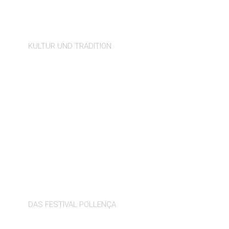
VOLKSFEST VON
POLLENÇA
KULTUR UND TRADITION
LA PATRONA
DAS FESTIVAL POLLENÇA