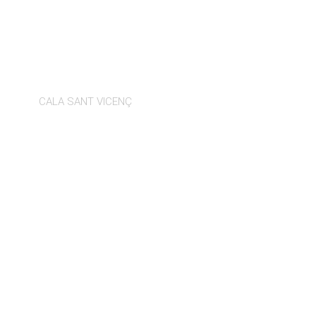
FESTIVAL VON
CALA SANT VICENÇ
SANT PERE