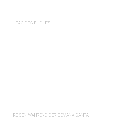
SANT JORDI
TAG DES BUCHES
OSTERN AUF MALLORCA
REISEN WÄHREND DER SEMANA SANTA