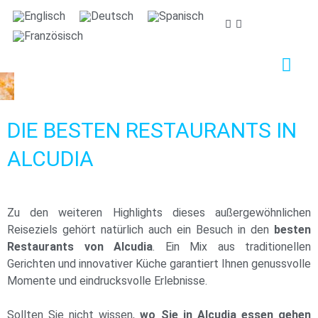
Wir sorgen uns um ihre privatsphäre
Wir verwenden Cookies, die für das ordnungsgemäße
Funktionieren dieser Website unbedingt erforderlich
sind, sowie Cookies, die der Verbesserung und
individuellen Gestaltung dieser Website dienen, um
DIE BESTEN RESTAURANTS IN
statistische Analysen durchzuführen und Ihnen auf Ihre
Interessen abgestimmte Werbung zukommen zu
ALCUDIA
lassen. Sie können alle nicht notwendigen Cookies
akzeptieren oder ablehnen, indem Sie auf die
entsprechende Schaltfläche "Alle akzeptieren" oder
Zu den weiteren Highlights dieses außergewöhnlichen
"Ablehnen" klicken, oder sie nach Ihren Wünschen
Reiseziels gehört natürlich auch ein Besuch in den
besten
konfigurieren, indem Sie auf die Schaltfläche
Restaurants von Alcudia
. Ein Mix aus traditionellen
"Einstellen" klicken. Für weitere Informationen
Gerichten und innovativer Küche garantiert Ihnen genussvolle
besuchen Sie bitte unsere
Cookie-Richtlinie.
Momente und eindrucksvolle Erlebnisse.
Einstellen
Ablehnen
Alle akzeptieren
Sollten Sie nicht wissen,
wo Sie in Alcudia essen gehen