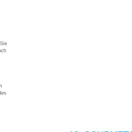
 Sie
uch
h
des