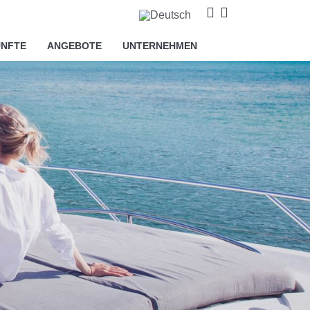
NFTE
ANGEBOTE
UNTERNEHMEN
derlich sind, sowie Cookies, die
urchzuführen und Ihnen auf Ihre
s akzeptieren oder ablehnen,
sie nach Ihren Wünschen
chen Sie bitte unsere
Cookie-