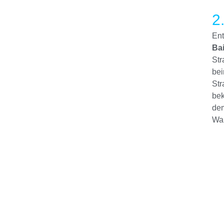
2
Ent
Ba
Str
bei
Str
bek
dem
Wan