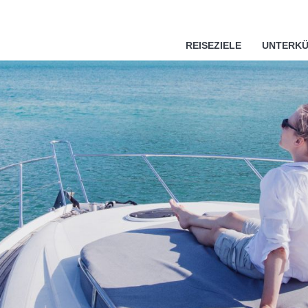
rivatsphäre
REISEZIELE
UNTERKÜ
s ordnungsgemäße Funktionieren dieser Website unbedingt erfor
n Gestaltung dieser Website dienen, um statistische Analysen d
ukommen zu lassen. Sie können alle nicht notwendigen Cookie
chaltfläche "Alle akzeptieren" oder "Ablehnen" klicken, oder 
chaltfläche "Einstellen" klicken. Für weitere Informationen besu
e akzeptieren