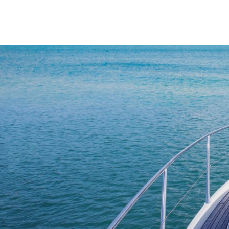
Wir sorgen uns um ihre p
Wir verwenden Cookies, die für da
der Verbesserung und individuelle
Interessen abgestimmte Werbung z
indem Sie auf die entsprechende S
konfigurieren, indem Sie auf die S
Richtlinie.
Einstellen
Ablehnen
All