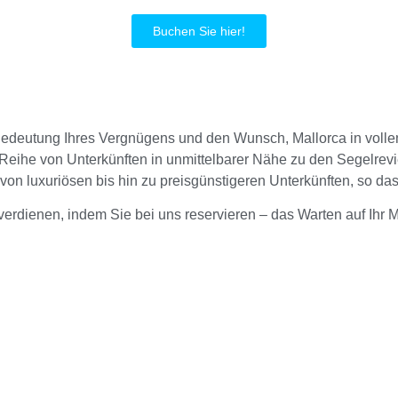
Buchen Sie hier!
 Bedeutung Ihres Vergnügens und den Wunsch, Mallorca in voll
 Reihe von Unterkünften in unmittelbarer Nähe zu den Segelre
 von luxuriösen bis hin zu preisgünstigeren Unterkünften, so da
 verdienen, indem Sie bei uns reservieren – das Warten auf Ihr 
ALLE
UNTERKÜNFTE IN
ALCUDIA