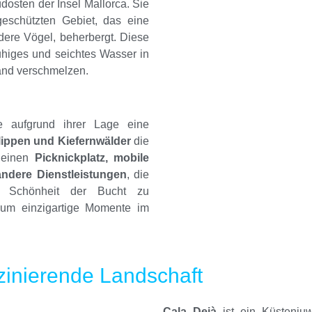
dosten der Insel Mallorca. Sie
geschützten Gebiet, das eine
dere Vögel, beherbergt. Diese
uhiges und seichtes Wasser in
and verschmelzen.
ie aufgrund ihrer Lage eine
lippen und Kiefernwälder
die
r einen
Picknickplatz, mobile
andere Dienstleistungen
, die
he Schönheit der Bucht zu
t, um einzigartige Momente im
zinierende Landschaft
Cala Deià
ist ein Küstenju