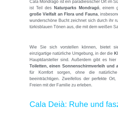
Cala Mondragó ist ein paradiesischer Ort im Sü
ist Teil des
Naturparks Mondragó
, einem 
große Vielfalt an Flora und Fauna
, insbeson
wunderschöne Bucht zeichnet sich durch ihr r
türkisblauen Tönen aus, die mit dem weißen S
Wie Sie sich vorstellen können, bietet s
einzigartige natürliche Umgebung, in der die
K
Hauptdarsteller sind. Außerdem gibt es hie
Toiletten, einen Sonnenschirmverleih und 
für Komfort sorgen, ohne die natürlic
beeinträchtigen. Zweifellos der perfekte Or
Freien mit der Familie zu erleben.
Cala Deià: Ruhe und fas