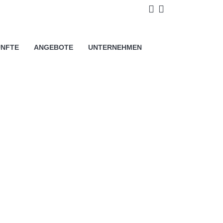
derlich sind, sowie Cookies, die
NFTE
ANGEBOTE
UNTERNEHMEN
urchzuführen und Ihnen auf Ihre
s akzeptieren oder ablehnen,
sie nach Ihren Wünschen
chen Sie bitte unsere
Cookie-