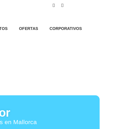
así como cookies relativas al
TOS
OFERTAS
CORPORATIVOS
estadísticos así como para
lic en el botón "Aceptar todas" o
 en el botón "Configurar". Para
or
es en Mallorca