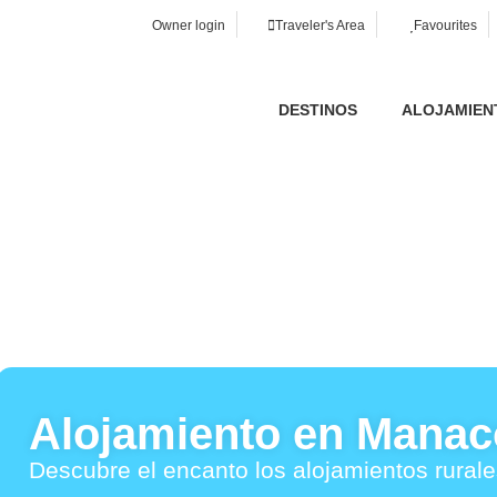
Owner login
Traveler's Area
Favourites
d
ecesarias para proveer el debido funcionamiento del sitio web, 
DESTINOS
ALOJAMIEN
u experiencia en el sitio web, para la realización de análisis 
tus intereses. Puede aceptar o rechazar las cookies haciendo c
el contrario, configurarlas según tus preferencias haciendo clic
isitar nuestra
Política de Cookies.
eptar todas
Alojamiento en Manac
Descubre el encanto los alojamientos rural