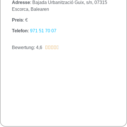
Adresse
: Bajada Urbanització Guix, s/n, 07315
Escorca, Balearen
Preis
: €
Telefon
:
971 51 70 07
Bewertung: 4,6




