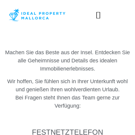
Wir sorgen uns um ihre privatsphäre
Wir verwenden Cookies, die für das ordnungsgemäße
Funktionieren dieser Website unbedingt erforderlich
sind, sowie Cookies, die der Verbesserung und
individuellen Gestaltung dieser Website dienen, um
Machen Sie das Beste aus der Insel. Entdecken Sie
statistische Analysen durchzuführen und Ihnen auf Ihre
alle Geheimnisse und Details des idealen
Interessen abgestimmte Werbung zukommen zu
Immobilienerlebnisses.
lassen. Sie können alle nicht notwendigen Cookies
akzeptieren oder ablehnen, indem Sie auf die
Wir hoffen, Sie fühlen sich in Ihrer Unterkunft wohl
entsprechende Schaltfläche "Alle akzeptieren" oder
und genießen Ihren wohlverdienten Urlaub.
"Ablehnen" klicken, oder sie nach Ihren Wünschen
Bei Fragen steht Ihnen das Team gerne zur
konfigurieren, indem Sie auf die Schaltfläche
Verfügung:
"Einstellen" klicken. Für weitere Informationen
besuchen Sie bitte unsere
Cookie-Richtlinie.
FESTNETZTELEFON
Einstellen
Ablehnen
Alle akzeptieren