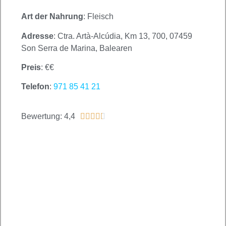
Art der Nahrung
: Fleisch
Adresse
: Ctra. Artà-Alcúdia, Km 13, 700, 07459
Son Serra de Marina, Balearen
Preis
: €€
Telefon
:
971 85 41 21
Bewertung: 4,4




