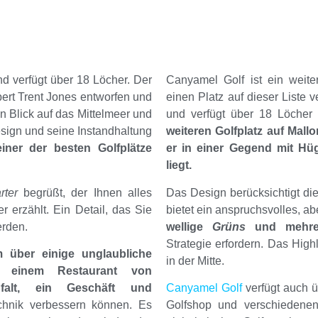
nd verfügt über 18 Löcher. Der
Canyamel Golf ist ein weiter
ert Trent Jones entworfen und
einen Platz auf dieser Liste
n Blick auf das Mittelmeer und
und verfügt über 18 Löcher
esign und seine Instandhaltung
weiteren Golfplatz auf Mallo
einer der besten Golfplätze
er in einer Gegend mit Hü
liegt.
rter
begrüßt, der Ihnen alles
Das Design berücksichtigt di
 erzählt. Ein Detail, das Sie
bietet ein anspruchsvolles, a
erden.
wellige
Grüns
und mehrer
Strategie erfordern. Das High
 über einige unglaubliche
in der Mitte.
t einem Restaurant von
gfalt, ein Geschäft und
Canyamel Golf
verfügt auch 
echnik verbessern können. Es
Golfshop und verschiedene