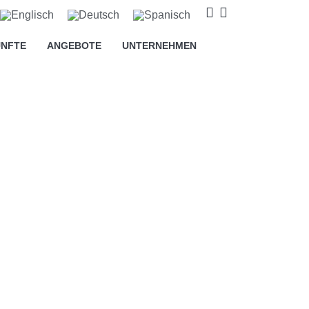
NFTE
ANGEBOTE
UNTERNEHMEN
derlich sind, sowie Cookies, die
urchzuführen und Ihnen auf Ihre
s akzeptieren oder ablehnen,
sie nach Ihren Wünschen
chen Sie bitte unsere
Cookie-