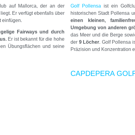
club auf Mallorca, der an der
Golf Pollensa
ist ein Golfcl
egt. Er verfügt ebenfalls über
historischen Stadt Pollensa 
t einfügen.
einen kleinen, familienf
Umgebung von anderen größ
ügelige Fairways und durch
das Meer und die Berge sowie 
us.
Er ist bekannt für die hohe
der
9 Löcher
. Golf Pollensa i
figen Übungsflächen und seine
Präzision und Konzentration er
CAPDEPERA GOL