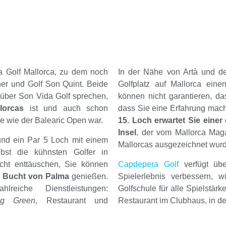
a Golf Mallorca, zu dem noch
In der Nähe von Artà und de
ner und Golf Son Quint. Beide
Golfplatz auf Mallorca eine
 über Son Vida Golf sprechen,
können nicht garantieren, das
lorcas
ist und auch schon
dass Sie eine Erfahrung mach
re wie der Balearic Open war.
15. Loch erwartet Sie eine
Insel
, der vom Mallorca Mag
und ein Par 5 Loch mit einem
Mallorcas ausgezeichnet wurd
bst die kühnsten Golfer in
icht enttäuschen, Sie können
Capdepera Golf
verfügt übe
e Bucht von Palma
genießen.
Spielerlebnis verbessern, 
eiche Dienstleistungen:
Golfschule für alle Spielstär
ing Green
, Restaurant und
Restaurant im Clubhaus, in d